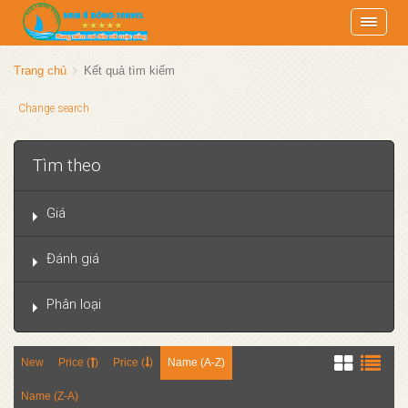
Trang chủ
Kết quả tìm kiếm
Change search
Tìm theo
Giá
Đánh giá
Phân loại
New
Price (
)
Price (
)
Name (A-Z)
Name (Z-A)