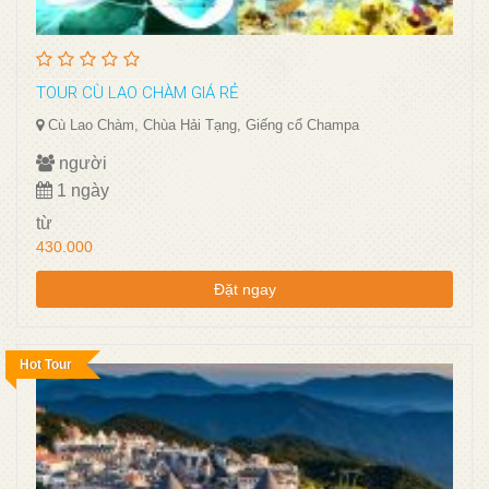
TOUR CÙ LAO CHÀM GIÁ RẺ
Cù Lao Chàm, Chùa Hải Tạng, Giếng cổ Champa
người
1 ngày
từ
430.000
Đặt ngay
Hot Tour