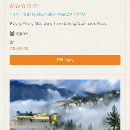
CITY TOUR QUẢNG BÌNH 3 NGÀY 2 ĐÊM
Động Phong Nha, Động Thiên Đường, Suối nước Moọc,
người
từ
2.950.000
Đặt ngay