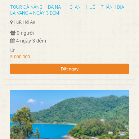
TOUR ĐÀ NẴNG – BÀ NÀ – HỘI AN – HUẾ – THÁNH ĐỊA
LA VANG 4 NGÀY 3 ĐÊM
Huế, Hội An
0 người
4 ngày 3 đêm
từ
5.000.000
Đặt ngay