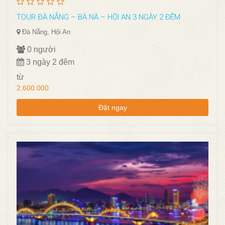
TOUR ĐÀ NẴNG – BÀ NÀ – HỘI AN 3 NGÀY 2 ĐÊM
Đà Nẵng, Hội An
0 người
3 ngày 2 đêm
từ
2.600.000
Đặt ngay