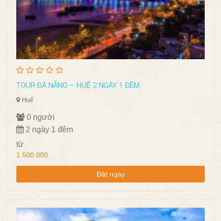
TOUR ĐÀ NẴNG – HUẾ 2 NGÀY 1 ĐÊM
Huế
0 người
2 ngày 1 đêm
từ
1.500.000
Đặt ngay