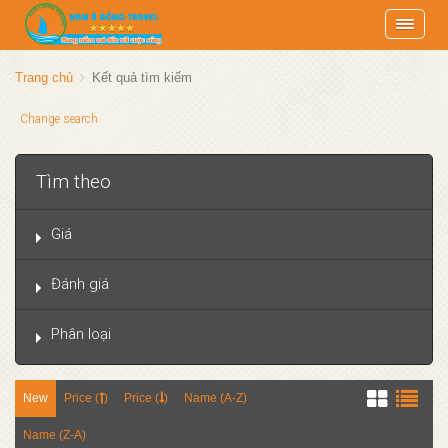
Trang chủ
Kết quả tìm kiếm
Change search
Tìm theo
Giá
Đánh giá
Phân loại
New
Price (
)
Price (
)
Name (A-Z)
Name (Z-A)