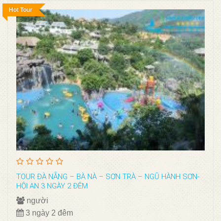
Hot Tour
TOUR ĐÀ NẴNG – BÀ NÀ – SƠN TRÀ – NGŨ HÀNH SƠN-
HỘI AN 3 NGÀY 2 ĐÊM
người
3 ngày 2 đêm