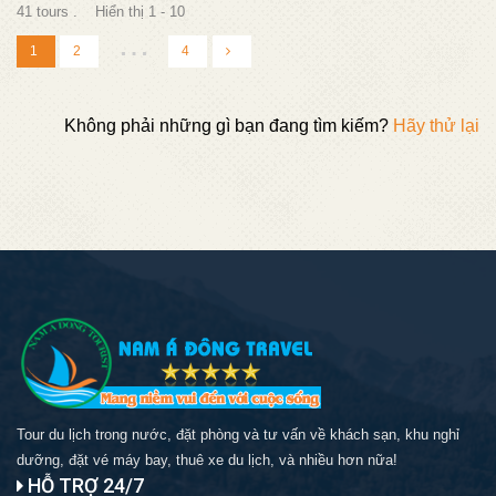
41 tours . Hiển thị 1 - 10
…
1
2
4
Không phải những gì bạn đang tìm kiếm?
Hãy thử lại
Tour du lịch trong nước, đặt phòng và tư vấn về khách sạn, khu nghỉ
dưỡng, đặt vé máy bay, thuê xe du lịch, và nhiều hơn nữa!
HỖ TRỢ 24/7