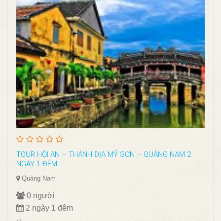
TOUR HỘI AN – THÁNH ĐỊA MỸ SƠN – QUẢNG NAM 2
NGÀY 1 ĐÊM
Quảng Nam
0 người
2 ngày 1 đêm