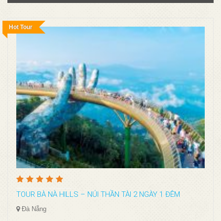
Hot Tour
TOUR BÀ NÀ HILLS – NÚI THẦN TÀI 2 NGÀY 1 ĐÊM
Đà Nẵng