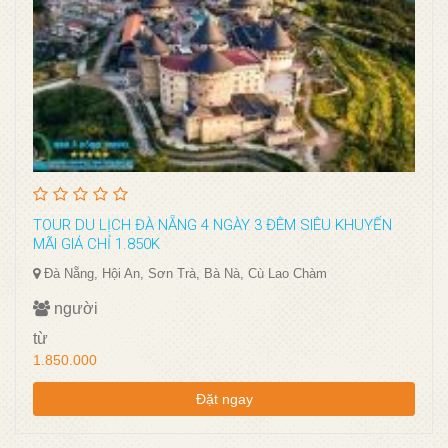
TOUR DU LỊCH ĐÀ NẴNG 4 NGÀY 3 ĐÊM SIÊU KHUYẾN
MÃI GIÁ CHỈ 1.850K
Đà Nẵng, Hội An, Sơn Trà, Bà Nà, Cù Lao Chàm
người
từ
1.850.000
Đặt ngay