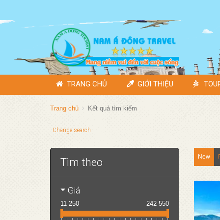
TRANG CHỦ
GIỚI THIỆU
TOU
Trang chủ
Kết quả tìm kiếm
Change search
New
Tìm theo
Giá
11 250
242 550