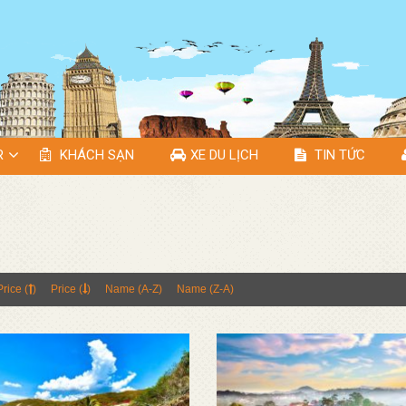
R
KHÁCH SẠN
XE DU LỊCH
TIN TỨC
Price (
)
Price (
)
Name (A-Z)
Name (Z-A)