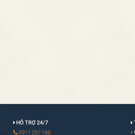
HỖ TRỢ 24/7
0911.297.188
T