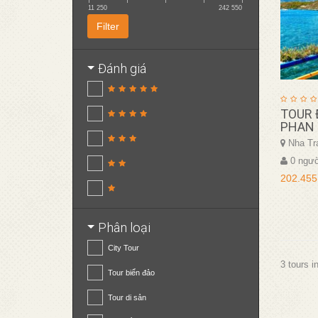
11 250
242 550
Filter
Đánh giá
TOUR 
PHAN 
Nha Tra
0 ngườ
202.455
Phân loại
City Tour
3 tours i
Tour biển đảo
Tour di sản