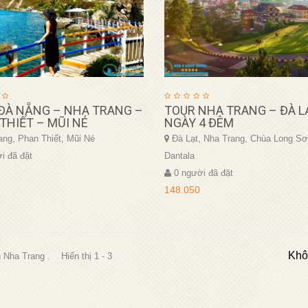
ĐÀ NẴNG – NHA TRANG –
TOUR NHA TRANG – ĐÀ L
THIẾT – MŨI NÉ
NGÀY 4 ĐÊM
ng, Phan Thiết, Mũi Né
Đà Lạt, Nha Trang, Chùa Long Sơ
i đã đặt
Dantala
0 người đã đặt
148.050
Khô
n Nha Trang . Hiển thị 1 - 3