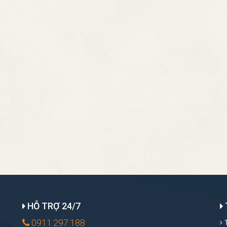
HỖ TRỢ 24/7
0911.297.188
T