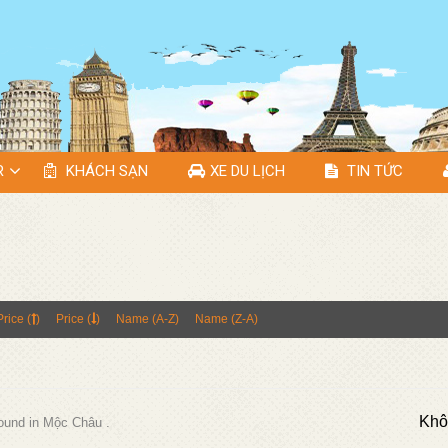
R
KHÁCH SẠN
XE DU LỊCH
TIN TỨC
Price (
)
Price (
)
Name (A-Z)
Name (Z-A)
Khô
found in Mộc Châu .