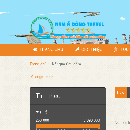
TRANG CHỦ
GIỚI THIỆU
TOU
Trang chủ
Kết quả tìm kiếm
Change search
New
Tìm theo
Giá
250 000
5 390 000
No tour 