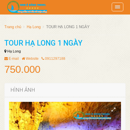
Trang chủ
Hạ Long
TOUR HẠ LONG 1 NGÀY
TOUR HẠ LONG 1 NGÀY
Hạ Long
E-mail
Website
0911297188
750.000
HÌNH ẢNH