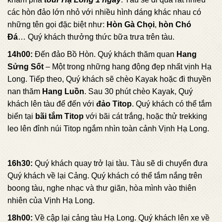
các hòn đảo lớn nhỏ với nhiều hình dáng khác nhau có
những tên gọi đặc biệt như:
Hòn Gà Chọi
,
hòn Chó
Đá
… Quý khách thưởng thức bữa trưa trên tàu.
14h00:
Đến đảo Bồ Hòn. Quý khách thăm quan
Hang
Sửng Sốt
– Một trong những hang động đẹp nhất vịnh Hạ
Long. Tiếp theo, Quý khách sẽ chèo Kayak hoặc đi thuyền
nan thăm
Hang Luồn
. Sau 30 phút chèo Kayak, Quý
khách lên tàu để đến với
đảo Titop
. Quý khách có thể tắm
biển tại
bãi tắm Titop
với bãi cát trắng, hoặc thử trekking
leo lên đỉnh núi Titop ngắm nhìn toàn cảnh Vịnh Hạ Long.
16h30:
Quý khách quay trở lại tàu. Tàu sẽ di chuyển đưa
Quý khách về lại Cảng. Quý khách có thể tắm nắng trên
boong tàu, nghe nhạc và thư giãn, hòa mình vào thiên
nhiên của Vịnh Hạ Long.
18h00:
Về cập lại cảng tàu Hạ Long. Quý khách lên xe về