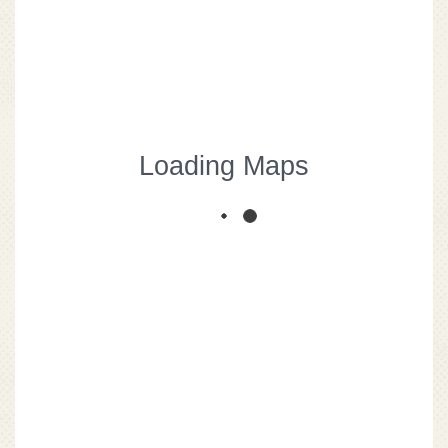
Từ
750.000
Loading Maps
TOUR HẠ LONG 1
NGÀY
Hạ Long
0 người đã đặt
2
Close