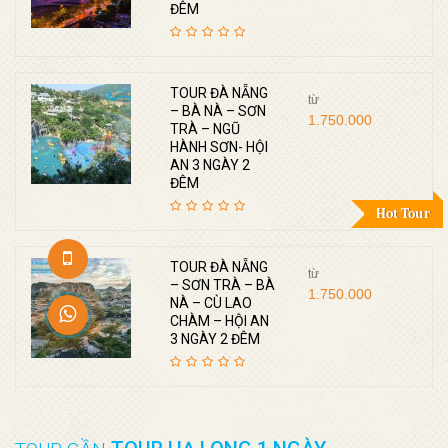
ĐÊM
TOUR ĐÀ NẴNG
từ
– BÀ NÀ – SƠN
1.750.000
TRÀ – NGŨ
HÀNH SƠN- HỘI
AN 3 NGÀY 2
ĐÊM
Hot Tour
TOUR ĐÀ NẴNG
từ
– SƠN TRÀ – BÀ
1.750.000
NÀ – CÙ LAO
CHÀM – HỘI AN
3 NGÀY 2 ĐÊM