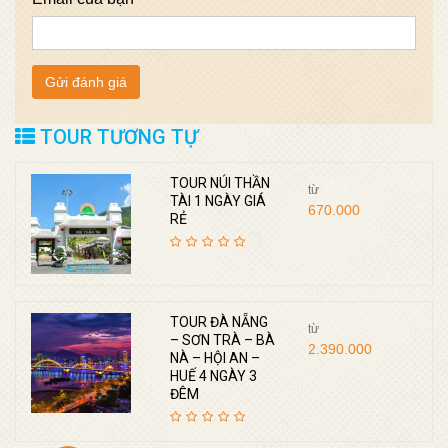
TOUR TƯƠNG TỰ
TOUR NÚI THẦN
từ
TÀI 1 NGÀY GIÁ
670.000
RẺ
TOUR ĐÀ NẴNG
từ
– SƠN TRÀ – BÀ
2.390.000
NÀ – HỘI AN –
HUẾ 4 NGÀY 3
ĐÊM