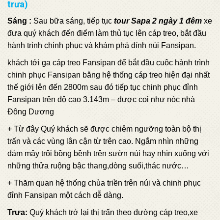
trưa)
Sáng :
Sau bữa sáng, tiếp tục
tour Sapa 2 ngày 1 đêm
xe
đưa quý khách đến điểm làm thủ tục lên cáp treo, bắt đầu
hành trình chinh phục và khám phá đỉnh núi Fansipan.
khách tới ga cáp treo Fansipan
để bắt đầu cuộc hành trình
chinh phục Fansipan bằng hệ thống cáp treo hiện đại nhất
thế giới lên đến 2800m sau đó tiếp tục chinh phục đỉnh
Fansipan trên độ cao 3.143m – được coi như nóc nhà
Đông Dương
+ Từ đây Quý khách sẽ được chiêm ngưỡng toàn bộ thị
trấn và các vùng lân cận từ trên cao. Ngắm nhìn những
đám mây trôi bồng bềnh trên sườn núi hay nhìn xuống với
những thửa ruộng bậc thang,dòng suối,thác nước…
+ Thăm quan hệ thống chùa triền trên núi và chinh phục
đỉnh Fansipan một cách dễ dàng.
Trưa:
Quý khách trở lại thị trấn theo đường cáp treo,xe