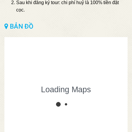
Sau khi đăng ký tour: chi phí huỷ là 100% tiền đặt
cọc.
BẢN ĐỒ
Từ
1.490.000
Loading Maps
TOUR SAPA 2 NGÀY 1
ĐÊM
Sapa, Hàm Rồng, Fansipan
0 người đã đặt
2
Close